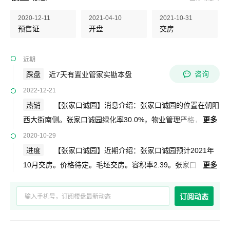
2020-12-11
2021-04-10
2021-10-31
预售证
开盘
交房
近期
咨询
踩盘
近7天有置业管家实勘本盘
2022-12-21
热销
【张家口诚园】消息介绍：张家口诚园的位置在朝阳
西大街南侧。张家口诚园绿化率30.0%，物业管理严格，
更多
配套设施齐全，交通购物便利，小区环境优美。具体信息以售
2020-10-29
楼处为准。
进度
【张家口诚园】近期介绍：张家口诚园预计2021年
10月交房。价格待定。毛坯交房。容积率2.39。张家口
更多
诚园项目为多层,小高层,高层。张家口诚园朝阳西大街南侧。
经开一幼、裕禾幼儿园,经开一中、张家口一中、经开二小、经
订阅动态
开一小,张家口建院，张家口北方学院,时代金茂、乐享城,张家
口市第二医院、张家口市第四医院,张家口银行、光大银行、建