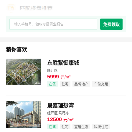
免费领取
猜你喜欢
东胜紫御康城
经开区
5999
元/m²
效果图
在售
住宅
品牌地产
车位充足
晟嘉理想湾
经开区 马路东
12500
元/m²
效果图
在售
住宅
宜居生态
科技住宅