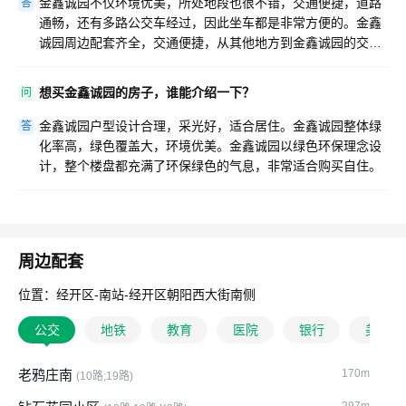
金鑫诚园不仅环境优美，所处地段也很不错，交通便捷，道路
答
通畅，还有多路公交车经过，因此坐车都是非常方便的。金鑫
诚园周边配套齐全，交通便捷，从其他地方到金鑫诚园的交通
路线可选择性多，快速便捷，非常方便。
想买金鑫诚园的房子，谁能介绍一下？
问
金鑫诚园户型设计合理，采光好，适合居住。金鑫诚园整体绿
答
化率高，绿色覆盖大，环境优美。金鑫诚园以绿色环保理念设
计，整个楼盘都充满了环保绿色的气息，非常适合购买自住。
周边配套
位置：经开区-南站-经开区朝阳西大街南侧
公交
地铁
教育
医院
银行
美食
老鸦庄南
170m
(10路;19路)