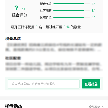
8.*
楼盘品质
?
分
8.*
社区配套
综合评分
8.*
区域价值
?
? %
经开区好评榜第
名，超过经开区
的楼盘
查看报告
楼盘动态
全部动态