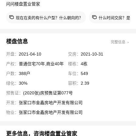
问问楼盘置业管家
设银行、工商银行、中国银行,公园：市民广场、体育公园、清
水河景观健身中心：全民健身中心、张家口经开区体育公园。
现在在卖的有什么户型？什么朝向的？
什么时间交房？是现
绿化率30%。物业费用：物业费用待定。公交：老鸦庄南站下
车，途径公交车106、108、10、33、11、10路轨交：距离张
家口高铁站仅800米，距离张家口机场6KM自驾：项目地址在
楼盘信息
完整信息 ﹥
钻石南路与朝阳西大街交口往西300米。距离京藏高速7KM，
开盘：
2021-04-10
交房：
2021-10-31
距离张石高速5.4KM。敬请关注。想了解更多楼盘详情，请关
注吉屋网。
产权：
普通住宅70年,商业40年
楼栋：
4栋
户数：
388户
车位：
549
绿化：
30%
容积：
2.39
预售证：
(2020张)房预售证第077号
开发：
张家口市金鑫房地产开发有限公司
物业：
张家口市金鑫房地产开发有限公司
更多信息，咨询楼盘置业管家