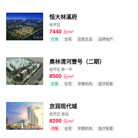
恒大林溪府
经开区
7440
元/m²
效果图
在售
住宅
宜居生态
品牌地产
奥林清河壹号（二期）
经开区 新一中
8500
元/m²
效果图
在售
住宅
早教机构
医疗配套
京润现代城
经开区 南站
8200
元/m²
效果图
待售
住宅
早教机构
医疗配套