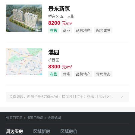
景东新筑
桥东区 五一大街
8200
元/m²
效果图
在售
商业
品牌地产
配套成熟
濮园
桥西区
8300
元/m²
效果图
在售
住宅
品牌地产
宜居生态
金鑫诚园，新房价格8700元/㎡，楼盘项目位于：张家口-经开区-南站-经开区朝阳西大街南侧。了解更多楼盘售楼电话、房价、户型、绿化率、周边配套、产权、物业、开发商等金鑫诚园楼盘信息，关注吉屋张家口金鑫诚园！

张家口买房
>
张家口新房
>
金鑫诚园
周边买房
区域新房
区域房价