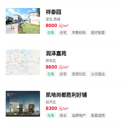
祥泰园
宣化 西城
8000
元/m²
效果图
在售
住宅
早教机构
医疗配套
润泽嘉苑
桥东区
8600
元/m²
效果图
在售
住宅
低密社区
公交直达
凯地尚都胜利好铺
经开区
8300
元/m²
效果图
在售
商业
品牌地产
配套成熟