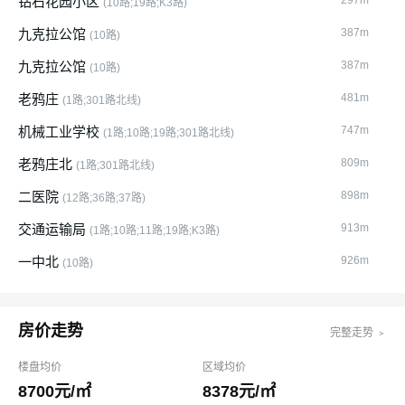
钻石花园小区
297m
(10路;19路;K3路)
九克拉公馆
387m
(10路)
九克拉公馆
387m
(10路)
老鸦庄
481m
(1路;301路北线)
机械工业学校
747m
(1路;10路;19路;301路北线)
老鸦庄北
809m
(1路;301路北线)
二医院
898m
(12路;36路;37路)
交通运输局
913m
(1路;10路;11路;19路;K3路)
一中北
926m
(10路)
房价走势
完整走势 ﹥
楼盘均价
区域均价
8700元/㎡
8378元/㎡