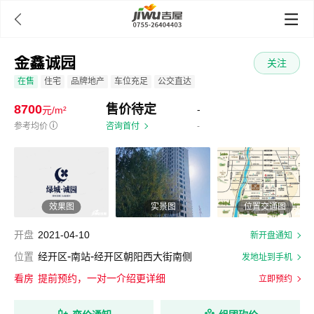

金鑫诚园
关注
在售
住宅
品牌地产
车位充足
公交直达
8700
售价待定
-
元/m²
参考均价
ⓘ
咨询首付
-
效果图
实景图
位置交通图
开盘
2021-04-10
新开盘通知
-
-
位置
经开区
南站
经开区朝阳西大街南侧
发地址到手机
看房
提前预约，一对一介绍更详细
立即预约