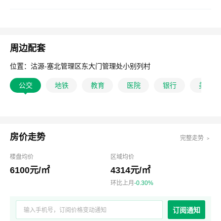
周边配套
位置：沽源-塞北管理区东大门管理处小别列村
公交
地铁
教育
医院
银行
美食
房价走势
完整走势 ﹥
楼盘均价
区域均价
6100元/㎡
4314元/㎡
环比上月
-0.30%
订阅通知