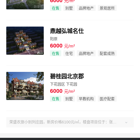
6000
元/m²
效果图
在售
别墅
品牌地产
景观居所
鼎越弘城名仕
阳原
6000
元/m²
效果图
在售
住宅
品牌地产
配套成熟
碧桂园北京郡
下花园区 下花园
6000
元/m²
效果图
在售
别墅
早教机构
医疗配套
荣盛农旅小别列庄园，新房价格6100元/㎡，楼盘项目位于：张家口-沽源-塞北管理区东大门管理处小别列村。户型2-4室、建面67-163㎡。了解更多楼盘售楼电话、房价、户型、绿化率、周边配套、产权、物业、开发商等荣盛农旅小别列庄园楼盘信息，关注吉屋张家口荣盛农旅小别列庄园！
