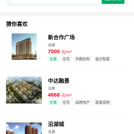
猜你喜欢
新合作广场
沽源
7000
元/m²
效果图
在售
住宅
早教机构
医疗配套
中达融景
沽源
4668
元/m²
效果图
在售
住宅
品牌地产
配套成熟
沿湖城
沽源