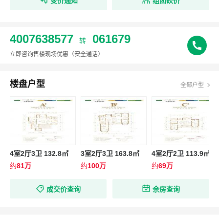
变价通知
组团砍价
4007638577
061679
转
立即咨询售楼现场优惠
（安全通话）
楼盘户型
全部户型
4室2厅3卫 132.8㎡
3室2厅3卫 163.8㎡
4室2厅2卫 113.9㎡
约
81万
约
100万
约
69万
成交价查询
余房查询