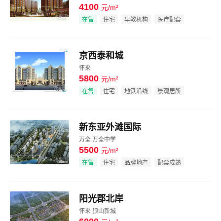
4100
元/m²
效果图
在售
住宅
早教机构
医疗配套
京西泰和城
怀来
5800
元/m²
效果图
在售
住宅
地铁沿线
景观居所
新东亚外滩国际
万全 万全中学
5500
元/m²
效果图
在售
住宅
品牌地产
配套成熟
阳光郡北岸
怀来 狼山新城