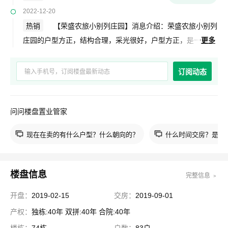
2022-12-20
热销
【荣盛农旅小别列庄园】消息介绍：荣盛农旅小别列
庄园的户型方正，结构合理，采光很好，户型方正，是一
更多
个适宜居住，环境优美的独栋双拼合院楼盘。荣盛农旅小别列
庄园的位置在塞北管理区东大门管理处小别列村。了解项目更
订阅动态
多信息请拨打400电话免费咨询。
问问楼盘置业管家
现在在卖的有什么户型？什么朝向的？
什么时间交房？是现
楼盘信息
完整信息 ﹥
开盘：
2019-02-15
交房：
2019-09-01
产权：
独栋:40年 双拼:40年 合院:40年