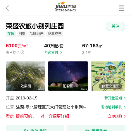

荣盛农旅小别列庄园
关注
在售
别墅
品牌地产
配套成熟
6100
40
67-163
元/m²
万起/套
㎡
参考均价
ⓘ
咨询首付
2-4室
效果图
配套图
位置交通图
开盘
2019-02-15
新开盘通知
-
位置
沽源
塞北管理区东大门管理处小别列村
发地址到手机
看房
提前预约，一对一介绍更详细
立即预约