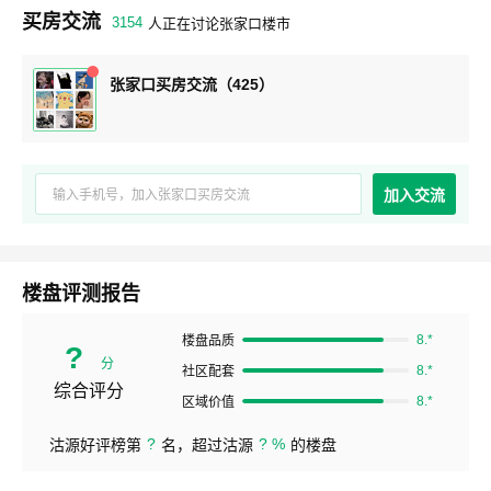
买房交流
3154
人正在讨论张家口楼市
张家口买房交流（425）
加入交流
楼盘评测报告
8.*
楼盘品质
?
分
8.*
社区配套
综合评分
8.*
区域价值
?
? %
沽源好评榜第
名，超过沽源
的楼盘