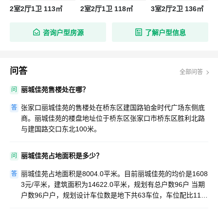
2室2厅1卫 113㎡
2室2厅1卫 118㎡
3室2厅2卫 136㎡
咨询户型房源
了解户型信息
问答
全部问答
丽城佳苑售楼处在哪？
问
张家口丽城佳苑的售楼处在桥东区建国路铂金时代广场东侧底
答
商。丽城佳苑的楼盘地址位于桥东区张家口市桥东区胜利北路
与建国路交口东北100米。
丽城佳苑占地面积是多少？
问
丽城佳苑占地面积是8004.0平米。目前丽城佳苑的均价是1608
答
3元/平米，建筑面积为14622.0平米，规划有总户数96户 当期
户数96户户，规划设计车位数是地下共63车位，车位配比11.5
地下车库直接入户。该楼盘是张家口比较优质的楼盘之一，丽
城佳苑地址位于桥东区张家口市桥东区胜利北路与建国路交口