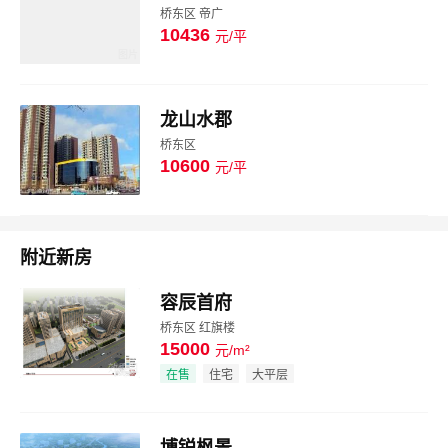
桥东区 帝广
10436
元/平
图片
龙山水郡
桥东区
10600
元/平
图片
附近新房
容辰首府
桥东区 红旗楼
15000
元/m²
效果图
在售
住宅
大平层
博锐枫景