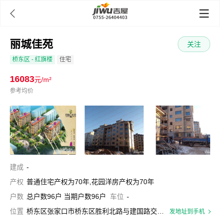

丽城佳苑
关注
桥东区
- 红旗楼
住宅
16083
元/m²
参考均价
建成
-
产权
普通住宅产权为70年,花园洋房产权为70年
户数
总户数96户 当期户数96户
车位
-
位置
桥东区张家口市桥东区胜利北路与建国路交口东北100米
发地址到手机