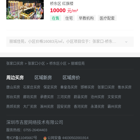
桥东区 红旗楼
10000
元/m²
效果图
在售
住宅
早教机构
医疗配套
丽城佳苑，小区价格16083元/㎡，小区项目位于：张家口-桥东区-桥东区张家口市桥东区胜利北路与建国路交口东北100米。户型2-6室、建面112-289㎡。了解更多小区房源、房价、户型、绿化率、周边配套、产权、物业、开发商等丽城佳苑小区信息，关注吉屋张家口丽城佳苑！

张家口买房
>
张家口小区
>
桥东区小区
>
丽城佳苑
周边买房
区域新房
区域房价
唐山买房
石家庄买房
保定买房
秦皇岛买房
邯郸买房
张家口买房
衡水买房
邢台买房
廊坊买房
承德买房
三河买房
蔚县买房
沧州买房
文安买房
燕郊买房
大厂买房
涿州买房
固安买房
香河买房
永清买房
霸州买房
定州买房
高碑店买房
昌黎买房
雄安新区买房
网站地图
深圳市吉屋网络技术有限公司
服务热线：0755-26404403
粤ICP备11045667号
公网安备 44030502001914