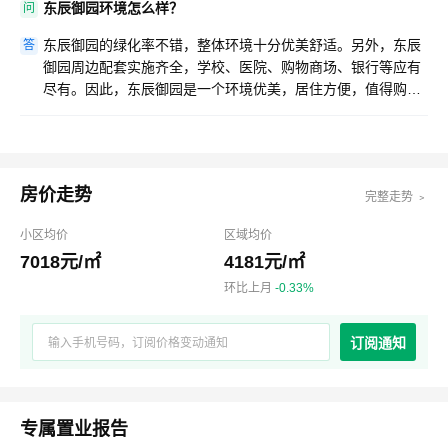
东辰御园环境怎么样？
问
东辰御园的绿化率不错，整体环境十分优美舒适。另外，东辰
答
御园周边配套实施齐全，学校、医院、购物商场、银行等应有
尽有。因此，东辰御园是一个环境优美，居住方便，值得购买
居住的楼盘。
房价走势
完整走势 ﹥
小区均价
区域均价
7018元/㎡
4181元/㎡
环比上月
-0.33%
订阅通知
专属置业报告