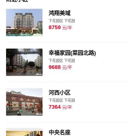
鸿翔美域
下花园区 下花园
8759
元/平
图片
幸福家园(菜园北路)
下花园区 下花园
9688
元/平
图片
河西小区
下花园区 下花园
7364
元/平
图片
中央名座