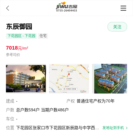

东辰御园
关注
下花园区
- 下花园
住宅
7018
元/m²
参考均价
建成
-
产权
普通住宅产权为70年
户数
总户数594户 当期户数486户
车位
-
位置
下花园区张家口市下花园区新辰路与中学西街交叉口东北300米
发地址到手机