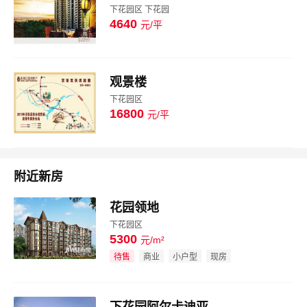
下花园区 下花园
4640
元/平
图片
观景楼
下花园区
16800
元/平
图片
附近新房
花园领地
下花园区
5300
元/m²
效果图
待售
商业
小户型
现房
下花园阿尔卡迪亚