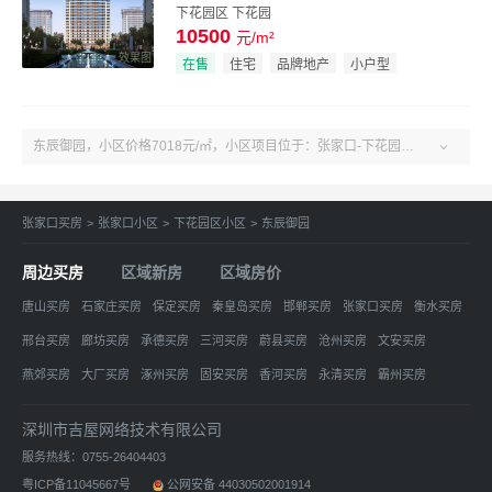
下花园区 下花园
10500
元/m²
效果图
在售
住宅
品牌地产
小户型
东辰御园，小区价格7018元/㎡，小区项目位于：张家口-下花园区-下花园区张家口市下花园区新辰路与中学西街交叉口东北300米。户型2-3室、建面90-110㎡。了解更多小区房源、房价、户型、绿化率、周边配套、产权、物业、开发商等东辰御园小区信息，关注吉屋张家口东辰御园！

张家口买房
>
张家口小区
>
下花园区小区
>
东辰御园
周边买房
区域新房
区域房价
唐山买房
石家庄买房
保定买房
秦皇岛买房
邯郸买房
张家口买房
衡水买房
邢台买房
廊坊买房
承德买房
三河买房
蔚县买房
沧州买房
文安买房
燕郊买房
大厂买房
涿州买房
固安买房
香河买房
永清买房
霸州买房
定州买房
高碑店买房
昌黎买房
雄安新区买房
网站地图
深圳市吉屋网络技术有限公司
服务热线：0755-26404403
粤ICP备11045667号
公网安备 44030502001914